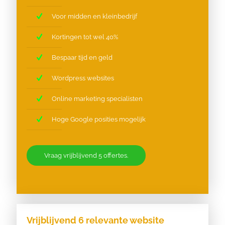
Voor midden en kleinbedrijf
Kortingen tot wel 40%
Bespaar tijd en geld
Wordpress websites
Online marketing specialisten
Hoge Google posities mogelijk
Vraag vrijblijvend 5 offertes.
Vrijblijvend 6 relevante website