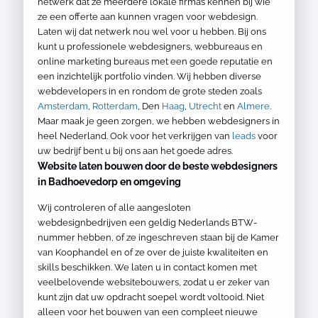
netwerk dat ze meerdere lokale firma’s kennen bij wie
ze een offerte aan kunnen vragen voor webdesign.
Laten wij dat netwerk nou wel voor u hebben. Bij ons
kunt u professionele webdesigners, webbureaus en
online marketing bureaus met een goede reputatie en
een inzichtelijk portfolio vinden. Wij hebben diverse
webdevelopers in en rondom de grote steden zoals
Amsterdam
,
Rotterdam
, Den
Haag
,
Utrecht
en
Almere
.
Maar maak je geen zorgen, we hebben webdesigners in
heel Nederland. Ook voor het verkrijgen van
leads
voor
uw bedrijf bent u bij ons aan het goede adres.
Website laten bouwen door de beste webdesigners
in Badhoevedorp en omgeving
Wij controleren of alle aangesloten
webdesignbedrijven een geldig Nederlands BTW-
nummer hebben, of ze ingeschreven staan bij de Kamer
van Koophandel en of ze over de juiste kwaliteiten en
skills beschikken. We laten u in contact komen met
veelbelovende websitebouwers, zodat u er zeker van
kunt zijn dat uw opdracht soepel wordt voltooid. Niet
alleen voor het bouwen van een compleet nieuwe