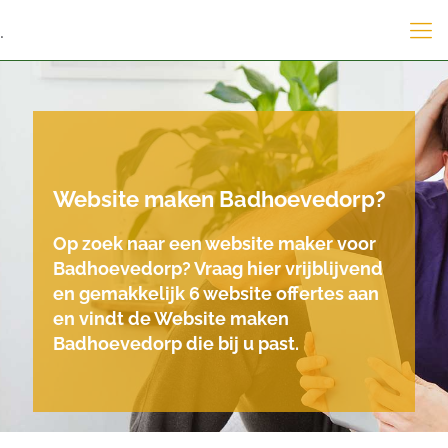
.
Website maken Badhoevedorp?
Op zoek naar een website maker voor
Badhoevedorp? Vraag hier vrijblijvend
en gemakkelijk 6 website offertes aan
en vindt de Website maken
Badhoevedorp die bij u past.