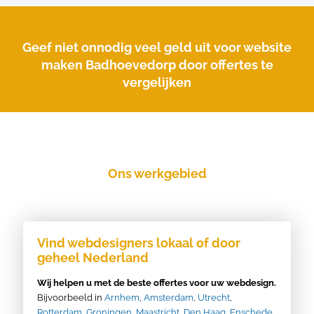
Geef niet onnodig veel geld uit voor website
maken Badhoevedorp door offertes te
vergelijken
Ons werkgebied
Vind webdesigners lokaal of door
geheel Nederland
Wij helpen u met de beste offertes voor uw webdesign.
Bijvoorbeeld in
Arnhem
,
Amsterdam
,
Utrecht
,
Rotterdam
,
Groningen
,
Maastricht
,
Den Haag
,
Enschede
,