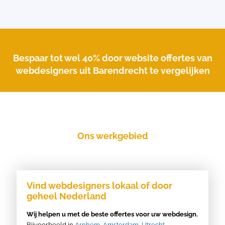
Bespaar tot wel 40% door website offertes van
webdesigners uit Barendrecht te vergelijken
Ons werkgebied
Vind webdesigners lokaal of door
geheel Nederland
Wij helpen u met de beste offertes voor uw webdesign.
Bijvoorbeeld in
Arnhem
,
Amsterdam
,
Utrecht
,