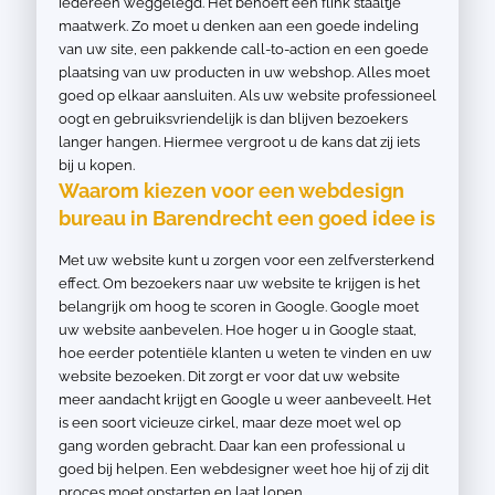
iedereen weggelegd. Het behoeft een flink staaltje
maatwerk. Zo moet u denken aan een goede indeling
van uw site, een pakkende call-to-action en een goede
plaatsing van uw producten in uw webshop. Alles moet
goed op elkaar aansluiten. Als uw website professioneel
oogt en gebruiksvriendelijk is dan blijven bezoekers
langer hangen. Hiermee vergroot u de kans dat zij iets
bij u kopen.
Waarom kiezen voor een webdesign
bureau in Barendrecht een goed idee is
Met uw website kunt u zorgen voor een zelfversterkend
effect. Om bezoekers naar uw website te krijgen is het
belangrijk om hoog te scoren in Google. Google moet
uw website aanbevelen. Hoe hoger u in Google staat,
hoe eerder potentiële klanten u weten te vinden en uw
website bezoeken. Dit zorgt er voor dat uw website
meer aandacht krijgt en Google u weer aanbeveelt. Het
is een soort vicieuze cirkel, maar deze moet wel op
gang worden gebracht. Daar kan een professional u
goed bij helpen. Een webdesigner weet hoe hij of zij dit
proces moet opstarten en laat lopen.