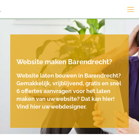
.
Website maken Barendrecht?
Website laten bouwen in Barendrecht?
Gemakkelijk, vrijblijvend, gratis en snel
6 offertes aanvragen voor het laten
maken van uw website? Dat kan hier!
Vind hier uw webdesigner.