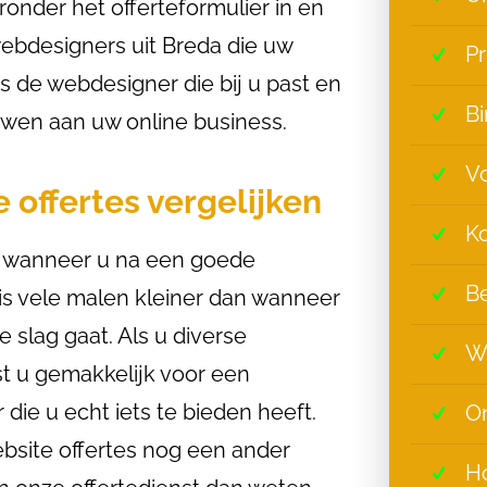
ronder het offerteformulier in en
 webdesigners uit Breda die uw
Pr
 de webdesigner die bij u past en
Bi
wen aan uw online business.
Vo
 offertes vergelijken
Ko
ze wanneer u na een goede
Be
is vele malen kleiner dan wanneer
slag gaat. Als u diverse
W
st u gemakkelijk voor een
die u echt iets te bieden heeft.
On
ebsite offertes nog een ander
Ho