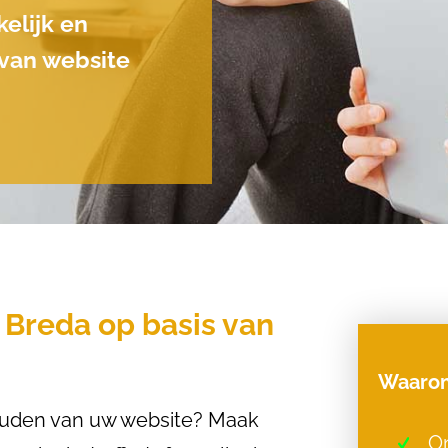
elijk en
 van website
 Breda op basis van
Waarom
ouden van uw website? Maak
On