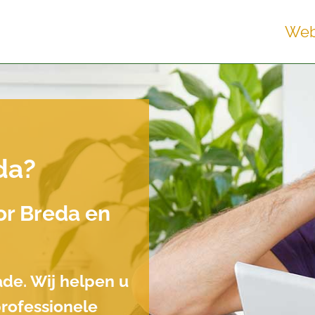
Web
da?
or Breda en
ade. Wij helpen u
professionele