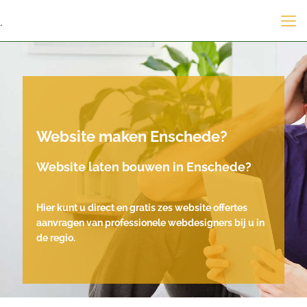
.
Website maken Enschede?
Website laten bouwen in Enschede?
Hier kunt u direct en gratis zes website offertes
aanvragen van professionele webdesigners bij u in
de regio.