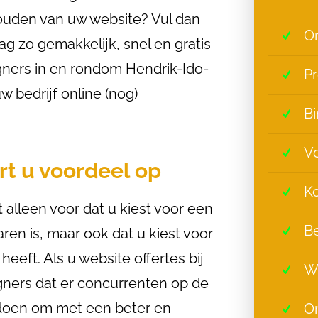
uden van uw website? Vul dan
On
ag zo gemakkelijk, snel en gratis
gners in en rondom Hendrik-Ido-
Pr
 bedrijf online (nog)
Bi
Vo
ert u voordeel op
Ko
 alleen voor dat u kiest voor een
Be
ren is, maar ook dat u kiest voor
eeft. Als u website offertes bij
W
ners dat er concurrenten op de
an doen om met een beter en
On