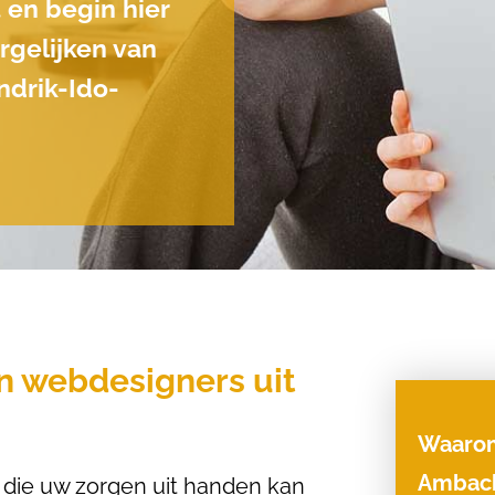
 en begin hier
ergelijken van
ndrik-Ido-
an webdesigners uit
Waarom
Ambac
 die uw zorgen uit handen kan