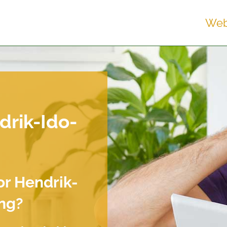
Web
rik-Ido-
or Hendrik-
ng?