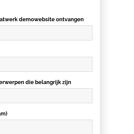
 maatwerk demowebsite ontvangen
erwerpen die belangrijk zijn
am)