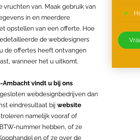
de vruchten van. Maak gebruik van
Ho
 gegevens in en meerdere
t opstellen van een offerte. Hoe
 gedetailleerde de webdesigners
Vraa
u de offertes heeft ontvangen
past, wanneer het u uitkomt.
-Ambacht vindt u bij ons
angesloten webdesignbedrijven dan
t eindresultaat bij
website
ntroleren namelijk vooraf of
s BTW-nummer hebben, of ze
Koophandel en of ze over de