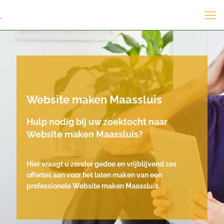
.
Website maken Maassluis
Hulp nodig bij uw zoektocht naar
Website maken Maassluis?
Hier vraagt u zonder gedoe en vrijblijvend zes
offertes aan voor het laten maken van een
professionele Website maken Maassluis.