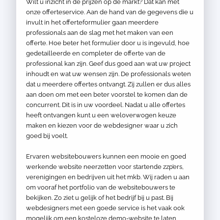
Wilt u inzicht in de prijzen op de markt? Dat kan met
onze offerteservice. Aan de hand van de gegevens die u
invult in het offerteformulier gaan meerdere
professionals aan de slag met het maken van een
offerte. Hoe beter het formulier door u is ingevuld, hoe
gedetailleerde en completer de offerte van de
professional kan zijn. Geef dus goed aan wat uw project
inhoudt en wat uw wensen zijn. De professionals weten
dat u meerdere offertes ontvangt. Zij zullen er dus alles
aan doen om met een beter voorstel te komen dan de
concurrent. Dit is in uw voordeel. Nadat u alle offertes
heeft ontvangen kunt u een weloverwogen keuze
maken en kiezen voor de webdesigner waar u zich
goed bij voelt.
Ervaren websitebouwers kunnen een mooie en goed
werkende website neerzetten voor startende zzp’ers,
verenigingen en bedrijven uit het mkb. Wij raden u aan
om vooraf het portfolio van de websitebouwers te
bekijken. Zo ziet u gelijk of het bedrijf bij u past. Bij
webdesigners met een goede service is het vaak ook
mogelijk om een kosteloze demo-website te laten