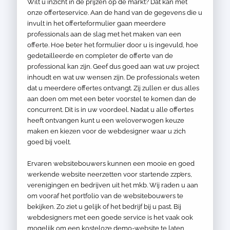
Wilt u inzicht in de prijzen op de markt? Dat kan met
onze offerteservice. Aan de hand van de gegevens die u
invult in het offerteformulier gaan meerdere
professionals aan de slag met het maken van een
offerte. Hoe beter het formulier door u is ingevuld, hoe
gedetailleerde en completer de offerte van de
professional kan zijn. Geef dus goed aan wat uw project
inhoudt en wat uw wensen zijn. De professionals weten
dat u meerdere offertes ontvangt. Zij zullen er dus alles
aan doen om met een beter voorstel te komen dan de
concurrent. Dit is in uw voordeel. Nadat u alle offertes
heeft ontvangen kunt u een weloverwogen keuze
maken en kiezen voor de webdesigner waar u zich
goed bij voelt.
Ervaren websitebouwers kunnen een mooie en goed
werkende website neerzetten voor startende zzp’ers,
verenigingen en bedrijven uit het mkb. Wij raden u aan
om vooraf het portfolio van de websitebouwers te
bekijken. Zo ziet u gelijk of het bedrijf bij u past. Bij
webdesigners met een goede service is het vaak ook
mogelijk om een kosteloze demo-website te laten