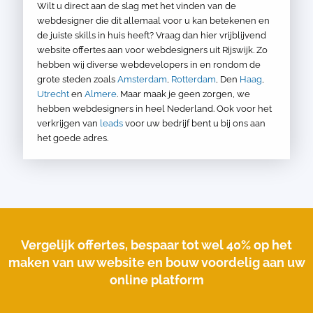
Wilt u direct aan de slag met het vinden van de
webdesigner die dit allemaal voor u kan betekenen en
de juiste skills in huis heeft? Vraag dan hier vrijblijvend
website offertes aan voor webdesigners uit Rijswijk. Zo
hebben wij diverse webdevelopers in en rondom de
grote steden zoals
Amsterdam
,
Rotterdam
, Den
Haag
,
Utrecht
en
Almere
. Maar maak je geen zorgen, we
hebben webdesigners in heel Nederland. Ook voor het
verkrijgen van
leads
voor uw bedrijf bent u bij ons aan
het goede adres.
Vergelijk offertes, bespaar tot wel 40% op het
maken van uw website en bouw voordelig aan uw
online platform