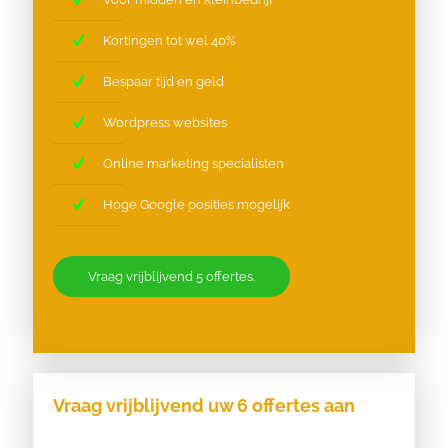
Kortingen tot wel 40%
Bespaar tijd en geld
Wordpress websites
Online marketing specialisten
Hoge Google posities mogelijk
Vraag vrijblijvend 5 offertes.
Vraag vrijblijvend uw 6 offertes aan