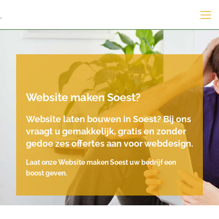
.
Website maken Soest?
Website laten bouwen in Soest? Bij ons
vraagt u gemakkelijk, gratis en zonder
gedoe zes offertes aan voor webdesign.
Laat onze Website maken Soest uw bedrijf een
boost geven.