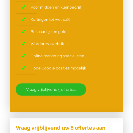
Voor midden en kleinbedrijf
Kortingen tot wel 40%
Bespaar tijd en geld
Wordpress websites
Online marketing specialisten
Hoge Google posities mogelijk
Vraag vrijblijvend 5 offertes.
Vraag vrijblijvend uw 6 offertes aan