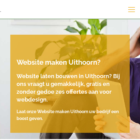
.
Website maken Uithoorn?
Website laten bouwen in Uithoorn? Bij
ons vraagt u gemakkelijk, gratis en
zonder gedoe zes offertes aan voor
webdesign.
Laat onze Website maken Uithoorn uw bedrijf een
boost geven.