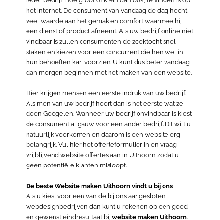
ieder bedrijf, hoe groot of klein dan ook, te vinden is op
het internet. De consument van vandaag de dag hecht
veel waarde aan het gemak en comfort waarmee hij
een dienst of product afneemt. Als uw bedrijf online niet
vindbaar is zullen consumenten de zoektocht snel
staken en kiezen voor een concurrent die hen wel in
hun behoeften kan voorzien. U kunt dus beter vandaag
dan morgen beginnen met het maken van een website.
Hier krijgen mensen een eerste indruk van uw bedrijf.
Als men van uw bedrijf hoort dan is het eerste wat ze
doen Googelen. Wanneer uw bedrijf onvindbaar is kiest
de consument al gauw voor een ander bedrijf. Dit wilt u
natuurlijk voorkomen en daarom is een website erg
belangrijk. Vul hier het offerteformulier in en vraag
vrijblijvend website offertes aan in Uithoorn zodat u
geen potentiële klanten misloopt.
De beste Website maken Uithoorn vindt u bij ons
Als u kiest voor een van de bij ons aangesloten
webdesignbedrijven dan kunt u rekenen op een goed
en gewenst eindresultaat bij
website maken Uithoorn
.