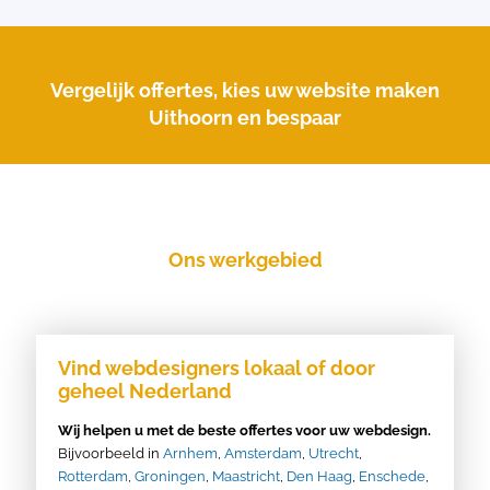
Vergelijk offertes, kies uw website maken
Uithoorn en bespaar
Ons werkgebied
Vind webdesigners lokaal of door
geheel Nederland
Wij helpen u met de beste offertes voor uw webdesign.
Bijvoorbeeld in
Arnhem
,
Amsterdam
,
Utrecht
,
Rotterdam
,
Groningen
,
Maastricht
,
Den Haag
,
Enschede
,