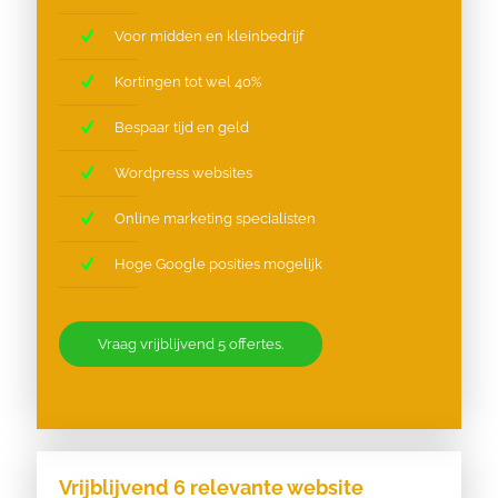
Voor midden en kleinbedrijf
Kortingen tot wel 40%
Bespaar tijd en geld
Wordpress websites
Online marketing specialisten
Hoge Google posities mogelijk
Vraag vrijblijvend 5 offertes.
Vrijblijvend 6 relevante website