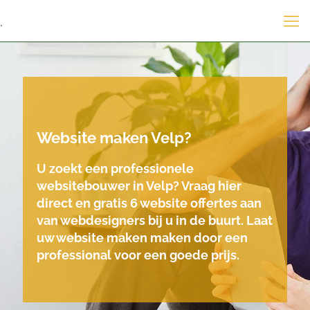
.
Website maken Velp?
U zoekt een professionele
websitebouwer in Velp? Vraag hier
direct en gratis 6 website offertes aan
van webdesigners bij u in de buurt. Laat
uw website maken maken door een
professional voor een goede prijs.