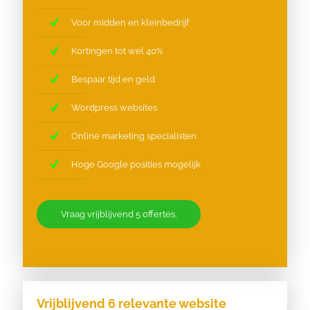
Voor midden en kleinbedrijf
Kortingen tot wel 40%
Bespaar tijd en geld
Wordpress websites
Online marketing specialisten
Hoge Google posities mogelijk
Vraag vrijblijvend 5 offertes.
Vrijblijvend 6 relevante website