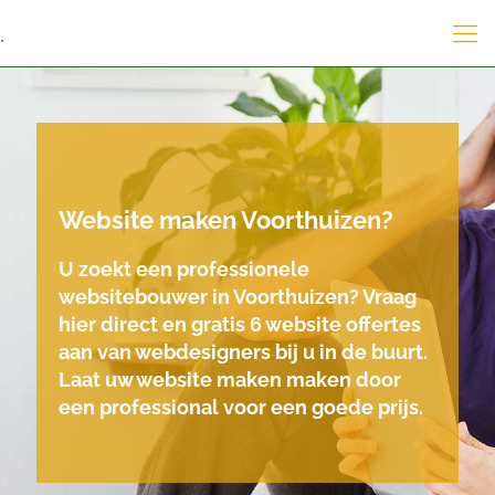
.
Website maken Voorthuizen?
U zoekt een professionele
websitebouwer in Voorthuizen? Vraag
hier direct en gratis 6 website offertes
aan van webdesigners bij u in de buurt.
Laat uw website maken maken door
een professional voor een goede prijs.