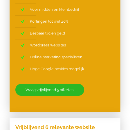
Voor midden en kleinbedrijf
Kortingen tot wel 40%
Bespaar tijd en geld
Wordpress websites
Online marketing specialisten
Hoge Google posities mogelijk
Vraag vrijblijvend 5 offertes.
Vrijblijvend 6 relevante website