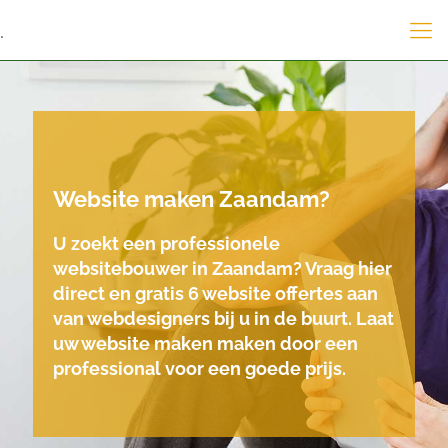
.
Website maken Zaandam?
U zoekt een professionele
websitebouwer in Zaandam? Vraag hier
direct en gratis 6 website offertes aan
van webdesigners bij u in de buurt. Laat
uw website maken maken door een
professional voor een goede prijs.