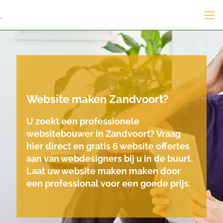
.
Website maken Zandvoort?
U zoekt een professionele
websitebouwer in Zandvoort? Vraag
hier direct en gratis 6 website offertes
aan van webdesigners bij u in de buurt.
Laat uw website maken maken door
een professional voor een goede prijs.