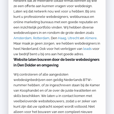
netwerk dat ze meerdere lokale firma’s kennen bij wie
ze een offerte aan kunnen vragen voor webdesign.
Laten wij dat netwerk nou wel voor u hebben. Bij ons
kunt u professionele webdesigners, webbureaus en
online marketing bureaus met een goede reputatie en
een inzichtelijk portfolio vinden. Wij hebben diverse
webdevelopers in en rondom de grote steden zoals
Amsterdam
,
Rotterdam
, Den
Haag
,
Utrecht
en
Almere
.
Maar maak je geen zorgen, we hebben webdesigners in
heel Nederland. Ook voor het verkrijgen van
leads
voor
uw bedrijf bent u bij ons aan het goede adres.
Website laten bouwen door de beste webdesigners
in Den Dolder en omgeving
Wij controleren of alle aangesloten
webdesignbedrijven een geldig Nederlands BTW-
nummer hebben, of ze ingeschreven staan bij de Kamer
van Koophandel en of ze over de juiste kwaliteiten en
skills beschikken. We laten u in contact komen met
veelbelovende websitebouwers, zodat u er zeker van
kunt zijn dat uw opdracht soepel wordt voltooid. Niet
alleen voor het bouwen van een compleet nieuwe