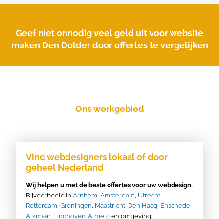
Geef niet onnodig veel geld uit voor website
maken Den Dolder door offertes te vergelijken
Ons werkgebied
Vind webdesigners lokaal of door
geheel Nederland
Wij helpen u met de beste offertes voor uw webdesign.
Bijvoorbeeld in
Arnhem
,
Amsterdam
,
Utrecht
,
Rotterdam
,
Groningen
,
Maastricht
,
Den Haag
,
Enschede
,
Alkmaar,
Eindhoven
.
Almelo
en omgeving